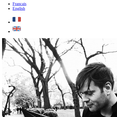
Français
English