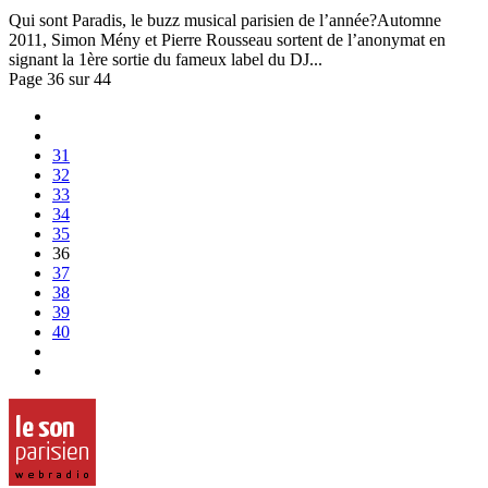
Qui sont Paradis, le buzz musical parisien de l’année?Automne
2011, Simon Mény et Pierre Rousseau sortent de l’anonymat en
signant la 1ère sortie du fameux label du DJ...
Page 36 sur 44
31
32
33
34
35
36
37
38
39
40