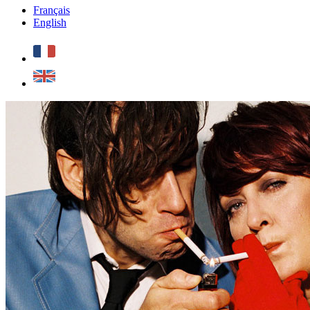
Français
English