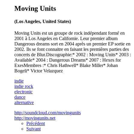
Moving Units
(Los Angeles, United States)
Moving Units est un groupe de rock indépendant formé en
2001 à Los Angeles en Californie. Leur premier album
Dangerous dreams sort en 2004 après un premier EP sortie en
2002. Ils se font connaitre en faisant les premières parties des
concerts de Blur.Discographie:* 2002 : Moving Units* 2003 :
Available* 2004 : Dangerous Dreams* 2007 : Hexes for
ExesMembres :* Chris Hathwell* Blake Miller* Johan
Bogeli* Victor Velazquez
indie
indie rock
electronic
dance
alternative
http://soundcloud.com/movingunits
http://movingunits.net
Précédent
Suivant