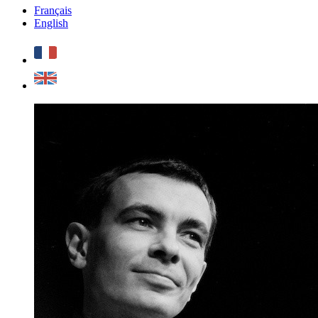
Français
English