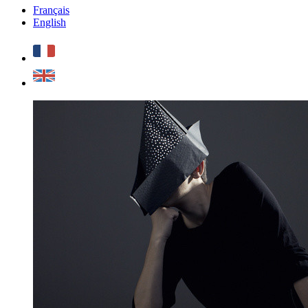
Français
English