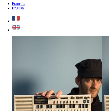
Français
English