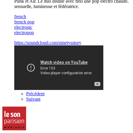
Punk et Air. Le duo distille avec brio une pop électro chaude,
sensuelle, lumineuse et fédératrice.
french
french pop
electronic
electropop
https://soundcloud.com/ninetysstory
Précédent
Suivant