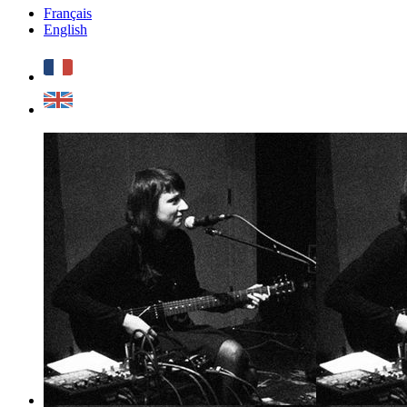
Français
English