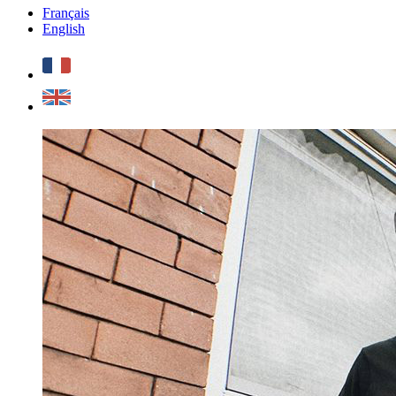
Français
English