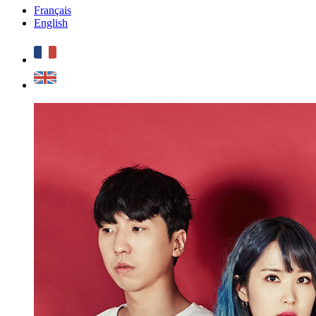
Français
English